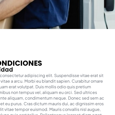
ONDICIONES
cidad
consectetur adipiscing elit. Suspendisse vitae erat sit
t vitae a arcu. Morbi eu blandit sapien. Curabitur ornare
quam erat volutpat. Duis mollis odio quis pretium
inibus non tempus vel, aliquam eu orci. Sed ultrices
nte aliquam, condimentum neque. Donec sed sem ac
et eu purus. Cras dictum mauris dui, ac dignissim eros
elit vitae tempor euismod. Mauris convallis nisl augue,
 Nunc quis erat tellus. Pellentesque laoreet diam eget