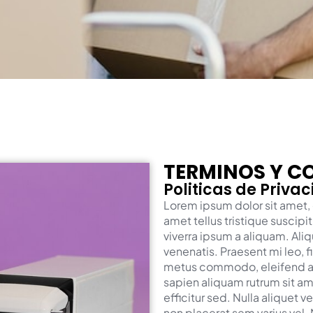
TERMINOS Y C
Politicas de Priva
Lorem ipsum dolor sit amet, 
amet tellus tristique suscipi
viverra ipsum a aliquam. Ali
venenatis. Praesent mi leo, f
metus commodo, eleifend a
sapien aliquam rutrum sit am
efficitur sed. Nulla aliquet v
non placerat sem varius vel.