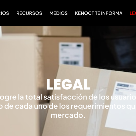
CIOS
RECURSOS
MEDIOS
KENOCT TE INFORMA
LE
LEGAL
ogre la total satisfacción de los usuario
 de cada uno de los requerimientos q
mercado.