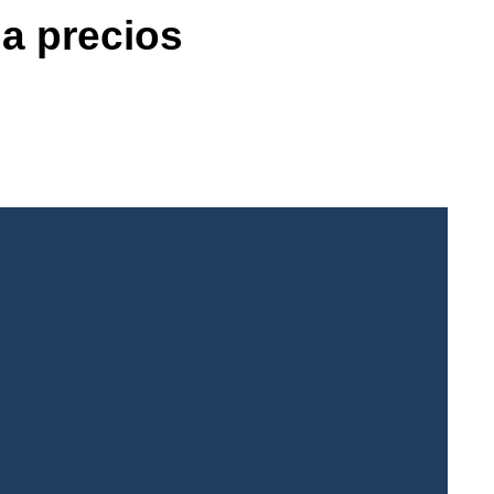
a precios
aquetes a larga distancia
 sit amet, consectetur adipiscing elit. Suspendisse vitae
us tristique suscipit vitae a arcu. Morbi eu blandit sapien.
LEER MÁS