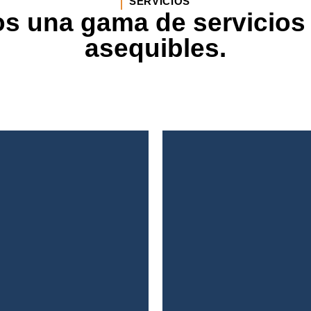
SERVICIOS
s una gama de servicios 
asequibles.
P
 Suspendisse vitae
Lorem ipsum dolor
 eu blandit sapien.
erat sit amet tell